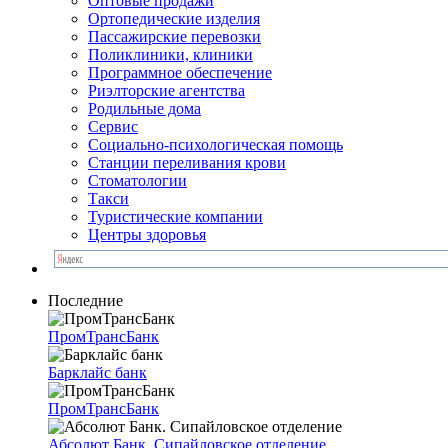
Оптовые продажи
Ортопедические изделия
Пассажирские перевозки
Поликлиники, клиники
Программное обеспечение
Риэлторские агентства
Родильные дома
Сервис
Социально-психологическая помощь
Станции переливания крови
Стоматологии
Такси
Туристические компании
Центры здоровья
Последние
ПромТрансБанк
Барклайс банк
ПромТрансБанк
Абсолют Банк. Сипайловское отделение