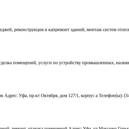
теджей, реконструкция и капремонт зданий, монтаж систем отопл
тделка помещений, услуги по устройству промышленных, наливны
Адрес: Уфа, пр-кт Октября, дом 127/1, корпус а Телефон(ы): (34
ний, ремонт, отделка помещений Адрес: Уфа, ул Максима Горького