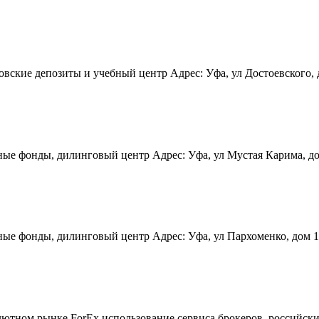
ские депозиты и учебный центр Адрес: Уфа, ул Достоевского, дом
 фонды, дилинговый центр Адрес: Уфа, ул Мустая Карима, дом 28
е фонды, дилинговый центр Адрес: Уфа, ул Пархоменко, дом 156
ютном рынке ForEx,использование сервиса брокеров, российских