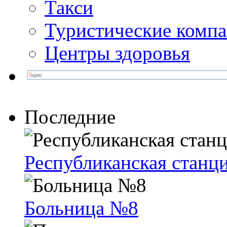
Такси
Туристические комп
Центры здоровья
Последние
Рес­пуб­ли­кан­ская стан­ци
Больница №8