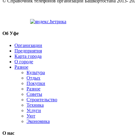
© Cправочник телефонов организаций Башкортостана 2013- 20
Об Уфе
Организации
Предприятия
Карта города
О городе
Разное
Культура
Отдых
Покупки
Разное
Советы
Строительство
Техника
Услуги
Уют
Экономика
О нас