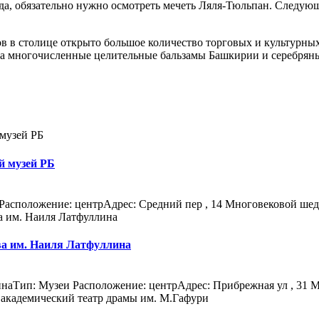
да, обязательно нужно осмотреть мечеть Ляля-Тюльпан. Следую
 в столице открыто большое количество торговых и культурных
на многочисленные целительные бальзамы Башкирии и серебрян
й музей РБ
сположение: центрАдрес: Средний пер , 14 Многовековой шеде
ва им. Наиля Латфуллина
наТип: Музеи Расположение: центрАдрес: Прибрежная ул , 31 Мн