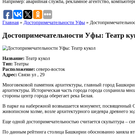
Например:
аварийная служба
,
рекламное агентство
,
компьютер
Главная
»
Достопримечательности Уфы
»
Достопримечательнос
Достопримечательности Уфы: Театр ку
Название:
Театр кукол
Тип:
Театры
Расположение:
северо-восток
Адрес:
Связи ул , 29
Многовековой памятник архитектуры, главный город Башкирии
архитектуры. Историческая часть города города сохранила м
стороны центр города оберегает река Белая.
В парке на набережной возвышается монумент, посвященный 
живописном холме, возле архитектурного шедевра древнего зод
Еще одной достопримечательностью считается скульптура – с
По данным рейтинга столица Башкирии обоснованно заняла в