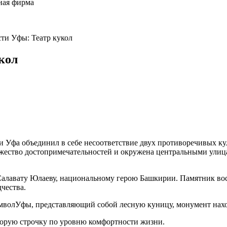
ная фирма
ти Уфы: Театр кукол
кол
 Уфа объединил в себе несоответствие двух противоречивых ку
ножество достопримечательностей и окружена центральными ул
Салавату Юлаеву, национальному герою Башкирии. Памятник во
чества.
имволУфы, представляющий собой лесную куницу, монумент нахо
торую строчку по уровню комфортности жизни.