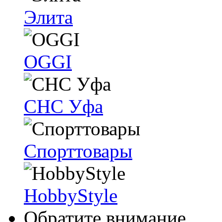
Элита
OGGI
СНС Уфа
Спорттовары
HobbyStyle
Обратите внимание