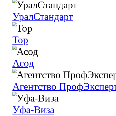
УралСтандарт
Тор
Асод
Агентство ПрофЭкспер
Уфа-Виза