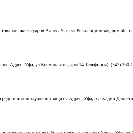
оваров, аксессуаров Адрес: Уфа, ул Революционная, дом 66 Теле
в Адрес: Уфа, ул Космонавтов, дом 14 Телефон(ы): (347) 260-11-1
редств индивидуальной защиты Адрес: Уфа, б-р Хадии Давлетшино
остельного и нижнего белья, одежды для дома Адрес: Уфа, ул Ак