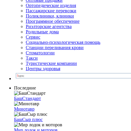
Оптовые продажи
Ортопедические изделия
Пассажирские перевозки
Поликлиники, клиники
Программное обеспечение
Риэлторские агентства
Родильные дома
Сервис
Социально-психологическая помощь
Станции переливания крови
Стоматологии
Такси
Туристические компании
Центры здоровья
Последние
БашСтандарт
Минотавр
БашСыр плюс
Мир лодок и моторов