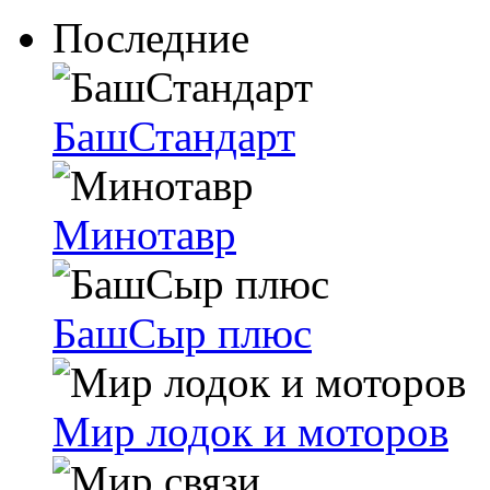
Последние
БашСтандарт
Минотавр
БашСыр плюс
Мир лодок и моторов