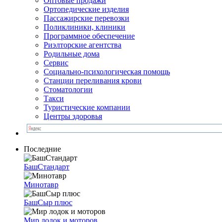
Оптовые продажи
Ортопедические изделия
Пассажирские перевозки
Поликлиники, клиники
Программное обеспечение
Риэлторские агентства
Родильные дома
Сервис
Социально-психологическая помощь
Станции переливания крови
Стоматологии
Такси
Туристические компании
Центры здоровья
Последние
БашСтандарт
Минотавр
БашСыр плюс
Мир лодок и моторов