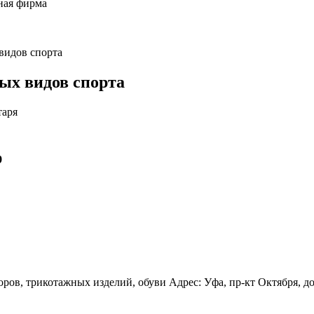
ная фирма
видов спорта
ых видов спорта
таря
9
ов, трикотажных изделий, обуви Адрес: Уфа, пр-кт Октября, дом