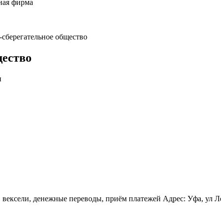
ная фирма
-сберегательное общество
щество
и
вексели, денежные переводы, приём платежей Адрес: Уфа, ул Лет