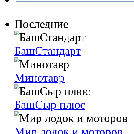
Последние
БашСтандарт
Минотавр
БашСыр плюс
Мир лодок и моторов