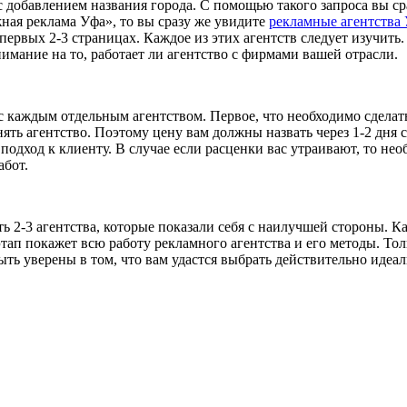
с добавлением названия города. С помощью такого запроса вы с
ная реклама Уфа», то вы сразу же увидите
рекламные агентства
ервых 2-3 страницах. Каждое из этих агентств следует изучить. 
имание на то, работает ли агентство с фирмами вашей отрасли.
с каждым отдельным агентством. Первое, что необходимо сделать
ять агентство. Поэтому цену вам должны назвать через 1-2 дня с
подход к клиенту. В случае если расценки вас утраивают, то нео
абот.
ь 2-3 агентства, которые показали себя с наилучшей стороны. К
ап покажет всю работу рекламного агентства и его методы. Тол
ыть уверены в том, что вам удастся выбрать действительно идеа