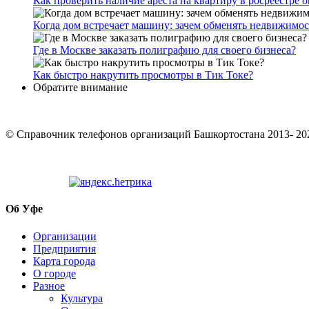
Как проверить наличие ареста на квартиру в росреестре 
Когда дом встречает машину: зачем обменять недвижимос
Где в Москве заказать полиграфию для своего бизнеса?
Как быстро накрутить просмотры в Тик Токе?
Обратите внимание
© Cправочник телефонов организаций Башкортостана 2013- 20
Об Уфе
Организации
Предприятия
Карта города
О городе
Разное
Культура