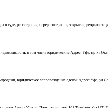
л в суде, регистрация, перерегистрация, закрытие, реорганизаци
недвижимости, в том числе юридические Адрес: Уфа, пр-кт Октябр
родажи, юридическое сопровождение сделок Адрес: Уфа, ул Софь
слуги Адрес: Уфа, ул Пархоменко, дом 101 Телефон(ы): (347) 276