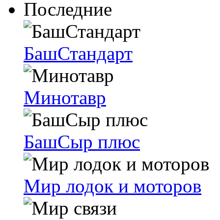
Последние
БашСтандарт
Минотавр
БашСыр плюс
Мир лодок и моторов