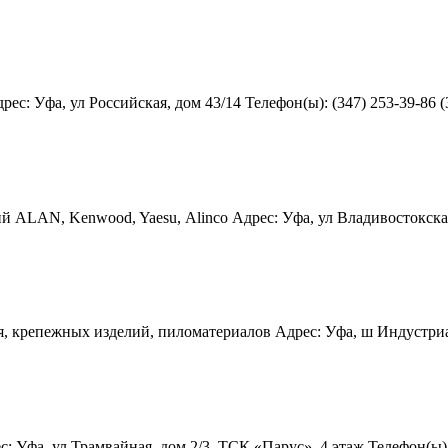
: Уфа, ул Российская, дом 43/14 Телефон(ы): (347) 253-39-86 (3
 ALAN, Kenwood, Yaesu, Аlinco Адрес: Уфа, ул Владивостокская, 
 крепежных изделий, пиломатериалов Адрес: Уфа, ш Индустриальн
 Уфа, ул Трамвайная, дом 2/3, ТСК «Парус», 4 этаж Телефон(ы): 