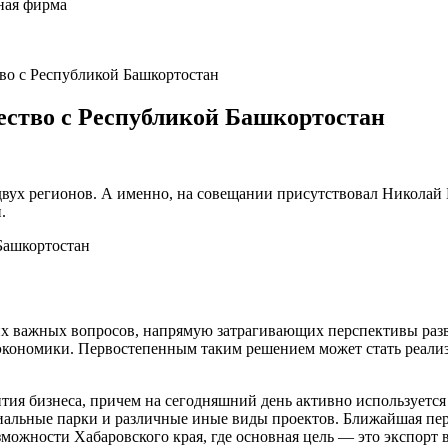
ная фирма
во с Республикой Башкортостан
ество с Республикой Башкортостан
в двух регионов. А именно, на совещании присутствовал Никол
.
их важных вопросов, напрямую затрагивающих перспективы разви
ономики. Первостепенным таким решением может стать реализац
ития бизнеса, причем на сегодняшний день активно использует
альные парки и различные иные виды проектов. Ближайшая перс
ожности Хабаровского края, где основная цель — это экспорт в