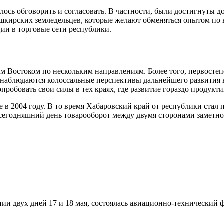
алось обговорить и согласовать. В частности, были достигнуты 
ашкирских земледельцев, которые желают обменяться опытом по
ии в торговые сети республики.
ним Востоком по нескольким направлениям. Более того, первост
ми наблюдаются колоссальные перспективы дальнейшего развития
пробовать свои силы в тех краях, где развитие гораздо продукти
 в 2004 году. В то время Хабаровский край от республики стал 
сегодняшний день товарооборот между двумя сторонами заметно р
нии двух дней 17 и 18 мая, состоялась авиационно-технический 