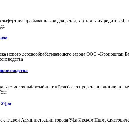
мфортное пребывание как для детей, как и для их родителей, пр
вода
ка нового деревообрабатывающего завода ООО «Кроношпан Башк
производства
ла, что молочный комбинат в Белебеево представил линию новых
и Уфы
е с главой Администрации города Уфа Иреком Ишмухаметовичем