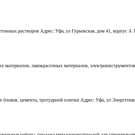
онных растворов Адрес: Уфа, ул Гурьевская, дом 41, корпус А Те
 материалов, лакокрасочных материалов, электроинструментов Ад
локов, цемента, тротуарной плитки Адрес: Уфа, ул Энергетиков, 
вельные работы, продажа металлоконструкций для строительства 