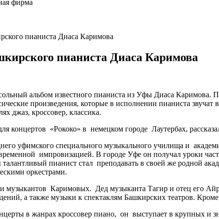
ная фирма
рского пианиста Диаса Каримова
шкирского пианиста Диаса Каримова
сольный альбом известного пианиста из Уфы Диаса Каримова. Пр
сические произведения, которые в исполнении пианиста звучат
ях джаз, кроссовер, классика.
е для концертов «Рококо» в немецком городе Лаутербах, рассказ
днего уфимского специального музыкального училища и академи
временной импровизацией. В городе Уфе он получал уроки част
 талантливый пианист стал преподавать в своей же родной ака
ескими оркестрами.
тии музыкантов Каримовых. Дед музыканта Тагир и отец его А
ний, а также музыки к спектаклям Башкирских театров. Кроме 
нцерты в жанрах кроссовер пиано, он выступает в крупных и зн