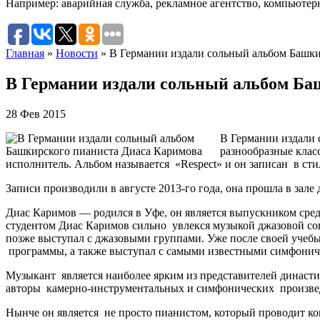
Например:
аварийная служба
,
рекламное агентство
,
компьютер
Главная
»
Новости
»
В Германии издали сольный альбом Башки
В Германии издали сольный альбом Ба
28 Фев 2015
В Германии издали 
разнообразные клас
исполнитель. Альбом называется «Respect» и он записан в стил
Записи производили в августе 2013-го года, она прошла в зал
Диас Каримов — родился в Уфе, он является выпускником сре
студентом Диас Каримов сильно увлекся музыкой джазовой со
позже выступал с джазовыми группами. Уже после своей учебы
программы, а также выступал с самыми известными симфонич
Музыкант является наиболее ярким из представителей динас
авторы камерно-инструментальных и симфонических произведе
Нынче он является не просто пианистом, который проводит ко