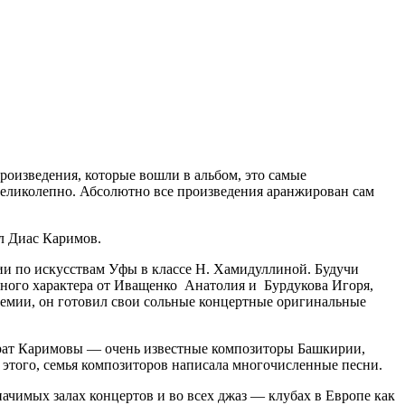
оизведения, которые вошли в альбом, это самые
 великолепно. Абсолютно все произведения аранжирован сам
ал Диас Каримов.
и по искусствам Уфы в классе Н. Хамидуллиной. Будучи
ного характера от Иващенко Анатолия и Бурдукова Игоря,
демии, он готовил свои сольные концертные оригинальные
йрат Каримовы — очень известные композиторы Башкирии,
этого, семья композиторов написала многочисленные песни.
ачимых залах концертов и во всех джаз — клубах в Европе как