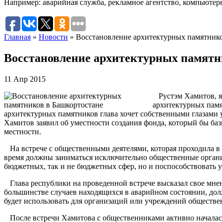
Например:
аварийная служба
,
рекламное агентство
,
компьютер
Главная
»
Новости
»
Восстановление архитектурных памятнико
Восстановление архитектурных памятн
11 Апр 2015
Рустэм Хамитов, яв
архитектурных памя
архитектурных памятников глава хочет собственными глазами у
Хамитов заявил об уместности создания фонда, который бы ба
местности.
На встрече с общественными деятелями, которая проходила в н
время должны заниматься исключительно общественные организ
бюджетных, так и не бюджетных сфер, но и поспособствовать 
Глава республики на проведенной встрече высказал свое мне
большинстве случаев находящихся в аварийном состоянии, дол
будет использовать для организаций или учреждений обществен
После встречи Хамитова с общественниками активно началась п