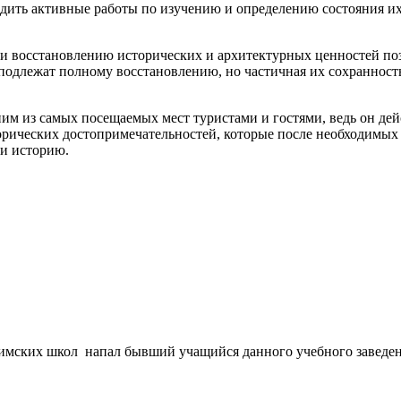
одить активные работы по изучению и определению состояния их
и восстановлению исторических и архитектурных ценностей поз
подлежат полному восстановлению, но частичная их сохранност
м из самых посещаемых мест туристами и гостями, ведь он дей
орических достопримечательностей, которые после необходимых
ти историю.
имских школ напал бывший учащийся данного учебного заведени