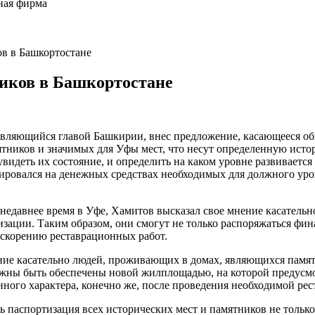
ная фирма
в в Башкортостане
иков в Башкортостане
ляющийся главой Башкирии, внес предложение, касающееся общ
тников и значимых для Уфы мест, что несут определенную исто
видеть их состояние, и определить на каком уровне развивается
зировался на денежных средствах необходимых для должного ур
едавнее время в Уфе, Хамитов высказал свое мнение касательно
ации. Таким образом, они смогут не только распоряжаться фин
ускорению реставрационных работ.
ние касательно людей, проживающих в домах, являющихся памят
жны быть обеспечены новой жилплощадью, на которой предусмотр
ного характера, конечно же, после проведения необходимой рес
аспортизация всех исторических мест и памятников не только в