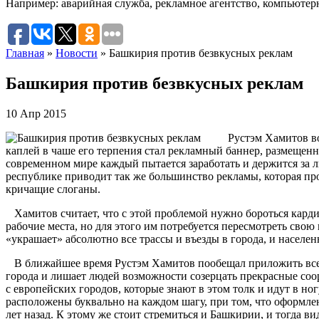
Например:
аварийная служба
,
рекламное агентство
,
компьютер
Главная
»
Новости
»
Башкирия против безвкусных реклам
Башкирия против безвкусных реклам
10 Апр 2015
Рустэм Хамитов воз
каплей в чаше его терпения стал рекламный баннер, размещенн
современном мире каждый пытается заработать и держится за л
республике приводит так же большинство рекламы, которая про
кричащие слоганы.
Хамитов считает, что с этой проблемой нужно бороться кардин
рабочие места, но для этого им потребуется пересмотреть свою
«украшает» абсолютно все трассы и въезды в города, и населе
В ближайшее время Рустэм Хамитов пообещал приложить все ус
города и лишает людей возможности созерцать прекрасные соор
с европейских городов, которые знают в этом толк и идут в но
расположены буквально на каждом шагу, при том, что оформлен
лет назад. К этому же стоит стремиться и Башкирии, и тогда в