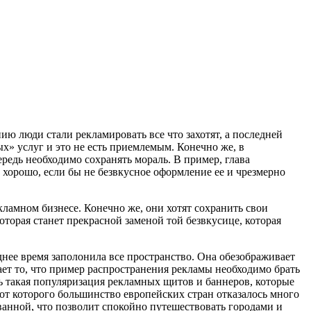
ю люди стали рекламировать все что захотят, а последней
х» услуг и это не есть приемлемым. Конечно же, в
редь необходимо сохранять мораль. В пример, глава
ы хорошо, если бы не безвкусное оформление ее и чрезмерно
кламном бизнесе. Конечно же, они хотят сохранить свои
оторая станет прекрасной заменой той безвкусице, которая
нее время заполонила все пространство. Она обезображивает
ет то, что пример распространения рекламы необходимо брать
дь такая популяризация рекламных щитов и баннеров, которые
от которого большинство европейских стран отказалось много
зованной, что позволит спокойно путешествовать городами и