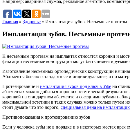
Например:
аварийная служба
,
рекламное агентство
,
компьютер
Главная
»
Здоровье
»
Имплантация зубов. Несъемные протезы
Имплантация зубов. Несъемные протез
К несъемным протезам на имплантах относятся коронки и мост
фиксации несъемные конструкции могут быть цементируемые (
Изготовление несъемных ортопедических конструкции начинаетс
Абатменты бывают стандартные и индивидуальные, а по матер
Протезирование и
имплантация зубов под ключ в Уфе
на станд
абатментах можно добиться хороших эстетический результатов.
коронкой на стандартном абатменте и соседними зубами наблюда
максимальной эстетики в таких случаях можно только путем и
стоит думать что это дорого,
специальная цена на имплантаци
Противопоказания к протезированию зубов
Если у человека зубы не в порядке и в некоторых местах врач 