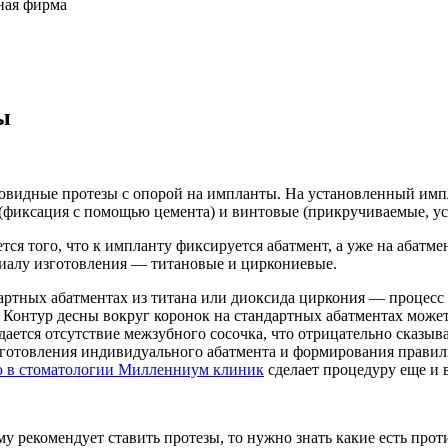
ная фирма
ы
овидные протезы с опорой на импланты. На установленный импл
фиксация с помощью цемента) и винтовые (прикручиваемые, ус
я того, что к импланту фиксируется абатмент, а уже на абатмен
иалу изготовления — титановые и циркониевые.
артных абатментах из титана или диоксида циркония — процесс д
 Контур десны вокруг коронок на стандартных абатментах может 
ется отсутствие межзубного сосочка, что отрицательно сказывае
зготовления индивидуального абатмента и формирования правил
ю в стоматологии Милленниум клиник
сделает процедуру еще и 
ему рекомендует ставить протезы, то нужно знать какие есть пр