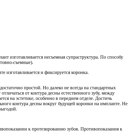
ант изготавливается несъемная супраструктура. По способу
товно-съемные).
те изготавливается и фиксируется коронка.
остаточно простой. Но далеко не всегда на стандартных
отличаться от контура десны естественного зубу, между
тся на эстетике, особенно в переднем отделе. Достичь
ьного контура десны вокруг будущей коронки на импланте. Не
выгодой.
отивопоказании к протезированию зубов. Противопоказания к