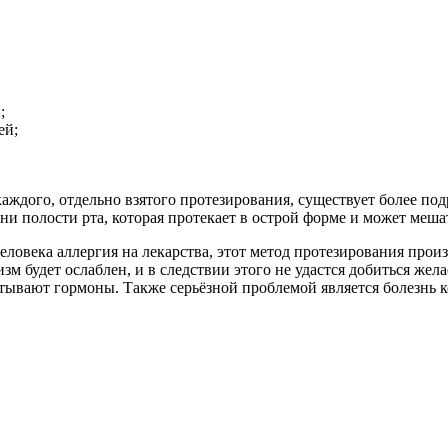
;
ей;
аждого, отдельно взятого протезирования, существует более по
и полости рта, которая протекает в острой форме и может меша
ловека аллергия на лекарства, этот метод протезирования произ
зм будет ослаблен, и в следствии этого не удастся добиться жел
атывают гормоны. Также серьёзной проблемой является болезнь 