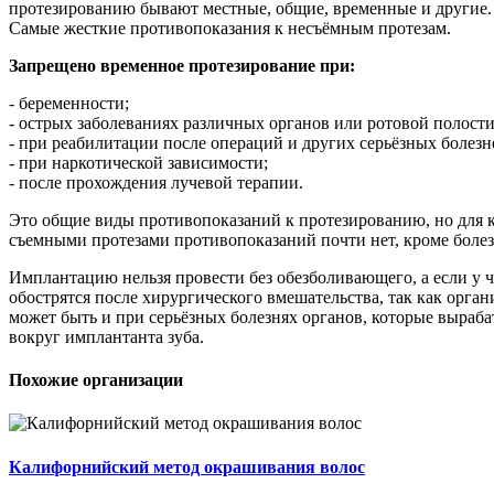
протезированию бывают местные, общие, временные и другие.
Самые жесткие противопоказания к несъёмным протезам.
Запрещено временное протезирование при:
- беременности;
- острых заболеваниях различных органов или ротовой полости
- при реабилитации после операций и других серьёзных болезн
- при наркотической зависимости;
- после прохождения лучевой терапии.
Это общие виды противопоказаний к протезированию, но для к
съемными протезами противопоказаний почти нет, кроме болезн
Имплантацию нельзя провести без обезболивающего, а если у че
обострятся после хирургического вмешательства, так как органи
может быть и при серьёзных болезнях органов, которые выраб
вокруг имплантанта зуба.
Похожие организации
Калифорнийский метод окрашивания волос